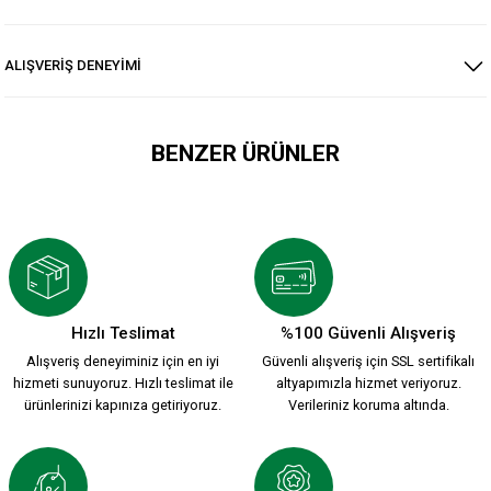
ALIŞVERİŞ DENEYİMİ
BENZER ÜRÜNLER
KSK ARMA 1912 T-SHIRT
800,00 TL
Hızlı Teslimat
%100 Güvenli Alışveriş
Alışveriş deneyiminiz için en iyi
Güvenli alışveriş için SSL sertifikalı
YENİ SEZON 2026/2027 HUMMEL FUNCTIONAL POLO T-SHIRT 
hizmeti sunuyoruz. Hızlı teslimat ile
altyapımızla hizmet veriyoruz.
ürünlerinizi kapınıza getiriyoruz.
Verileriniz koruma altında.
2.000,00 TL