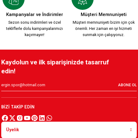
YENİ SEZON 2026/2027 HUMMEL TRANING T-SHIRT S.
Kampanyalar ve İndirimler
Müşteri Memnuniyeti
Sezon sonu indirimleri ve özel
Müşteri memnuniyeti bizim için çok
tekliflerle dolu kampanyalarımızı
önemli. Her zaman en iyi hizmeti
1.500,00 TL
kaçırmayın!
sunmak için çalışıyoruz.
KAFSİNKAF 1912 T-SHIRT S.
Kaydolun ve ilk siparişinizde tasarruf
edin!
800,00 TL
ABONE OL
Yeni Sezon KARŞIYAKA 1912 T-SHIRT
BİZİ TAKİP EDİN
800,00 TL
Üyelik
Karşıyaka Basketbol Son Saniye Hatıra T-SHIRT