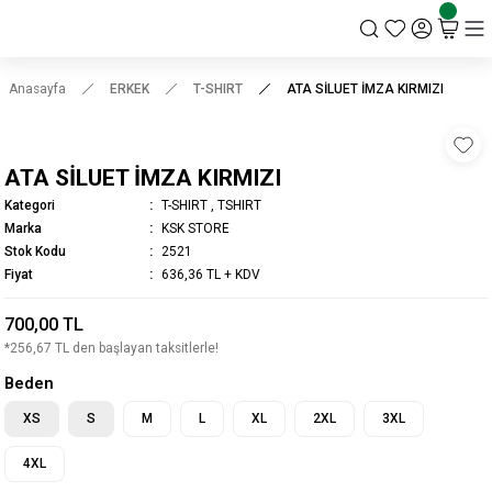
KSK STORE
Anasayfa
ERKEK
T-SHIRT
ATA SİLUET İMZA KIRMIZI
ATA SİLUET İMZA KIRMIZI
Kategori
T-SHIRT
,
TSHIRT
Marka
KSK STORE
Stok Kodu
2521
Fiyat
636,36 TL + KDV
700,00 TL
*256,67 TL den başlayan taksitlerle!
Beden
XS
S
M
L
XL
2XL
3XL
4XL