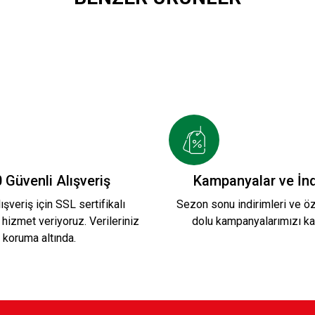
26/2027 HUMMEL FUNCTIONAL POLO T-SHIRT B.
HIRT S.
KAFSİNKAF 1912 T-SHIRT S.
Ye
 Güvenli Alışveriş
Kampanyalar ve İnd
ışveriş için SSL sertifikalı
Sezon sonu indirimleri ve öze
 hizmet veriyoruz. Verileriniz
dolu kampanyalarımızı ka
800,00 TL
80
koruma altında.
T
LOGO KARŞIYAKA T-SHIRT
LOGO KAF S