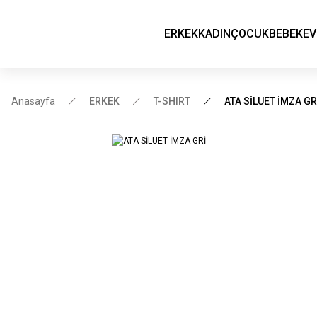
ERKEK
KADIN
ÇOCUK
BEBEK
EV
Anasayfa
ERKEK
T-SHIRT
ATA SİLUET İMZA GR