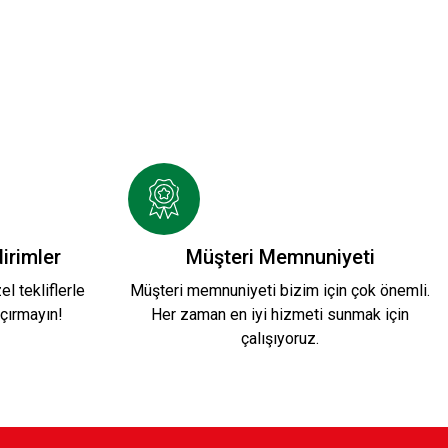
ni Sezon KARŞIYAKA 1912 T-SHIRT
irimler
Müşteri Memnuniyeti
l tekliflerle
Müşteri memnuniyeti bizim için çok önemli.
çırmayın!
Her zaman en iyi hizmeti sunmak için
0,00 TL
çalışıyoruz.
İN KAF T-SHIRT
LOGO 35 1/2 T-SHIRT