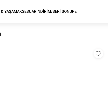
KSK STORE
 & YAŞAM
AKSESUAR
İNDİRİM/SERİ SONU
PET
İ