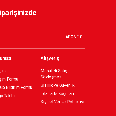
iparişinizde
750,00 TL
ABONE OL
umsal
Alışveriş
işim
Mesafeli Satış
Sözleşmesi
işim Formu
Gizlilik ve Güvenlik
le Bildirim Formu
İptal İade Koşullari
o Takibi
Kişisel Veriler Politikası