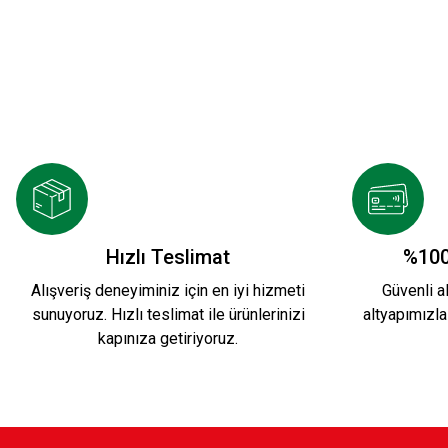
KSK ARMA 1912 T-SHIRT
YENİ SEZON 20
800,00 TL
2.000,00 TL
YENİ SEZON 2026/2027 HUMMEL TRANING T-S
Hızlı Teslimat
%100
Alışveriş deneyiminiz için en iyi hizmeti
Güvenli al
sunuyoruz. Hızlı teslimat ile ürünlerinizi
altyapımızla
1.500,00 TL
kapınıza getiriyoruz.
Karşıyaka Basketbol Son Saniye Hatıra T-SHIR