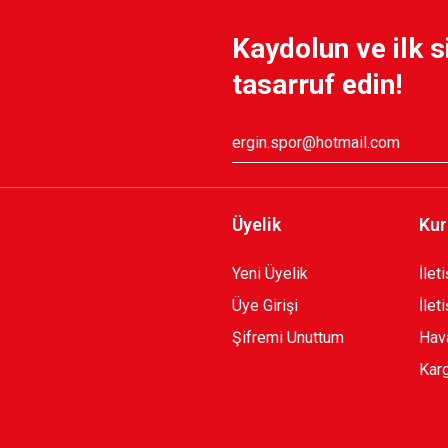
Kaydolun ve ilk s
750,00 TL
750,00 TL
tasarruf edin!
Üyelik
Kur
Yeni Üyelik
İlet
Üye Girişi
İlet
Şifremi Unuttum
Hava
Karg