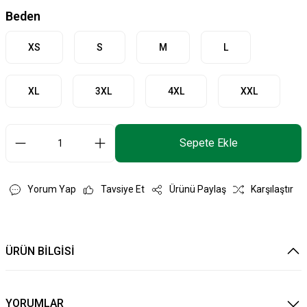
Beden
XS
S
M
L
XL
3XL
4XL
XXL
Sepete Ekle
Yorum Yap
Tavsiye Et
Ürünü Paylaş
Karşılaştır
ÜRÜN BİLGİSİ
YORUMLAR