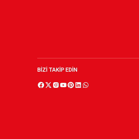
800,00 TL
LOGO YEŞİL KIRMIZI T-SHIRT
750,00 TL
BİZİ TAKİP EDİN