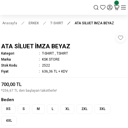
KSK STORE
Anasayfa
ERKEK
T-SHIRT
ATA SİLUET İMZA BEYAZ
ATA SİLUET İMZA BEYAZ
Kategori
T-SHIRT
,
TSHIRT
Marka
KSK STORE
Stok Kodu
2522
Fiyat
636,36 TL + KDV
700,00 TL
*256,67 TL den başlayan taksitlerle!
Beden
XS
S
M
L
XL
2XL
3XL
4XL