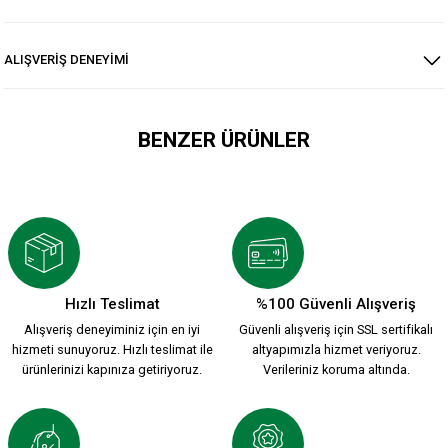
ALIŞVERİŞ DENEYİMİ
BENZER ÜRÜNLER
KSK ARMA 1912 T-SHIRT
800,00 TL
Hızlı Teslimat
%100 Güvenli Alışveriş
Alışveriş deneyiminiz için en iyi
Güvenli alışveriş için SSL sertifikalı
YENİ SEZON 2026/2027 HUMMEL FUNCTIONAL POLO T-SHIRT 
hizmeti sunuyoruz. Hızlı teslimat ile
altyapımızla hizmet veriyoruz.
ürünlerinizi kapınıza getiriyoruz.
Verileriniz koruma altında.
2.000,00 TL