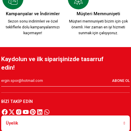
YENİ SEZON 2026/2027 HUMMEL TRANING T-SHIRT S.
Kampanyalar ve İndirimler
Müşteri Memnuniyeti
Sezon sonu indirimleri ve özel
Müşteri memnuniyeti bizim için çok
tekliflerle dolu kampanyalarımızı
önemli. Her zaman en iyi hizmeti
1.500,00 TL
kaçırmayın!
sunmak için çalışıyoruz.
KAFSİNKAF 1912 T-SHIRT S.
Kaydolun ve ilk siparişinizde tasarruf
edin!
800,00 TL
ABONE OL
Yeni Sezon KARŞIYAKA 1912 T-SHIRT
BİZİ TAKİP EDİN
800,00 TL
Üyelik
Karşıyaka Basketbol Son Saniye Hatıra T-SHIRT