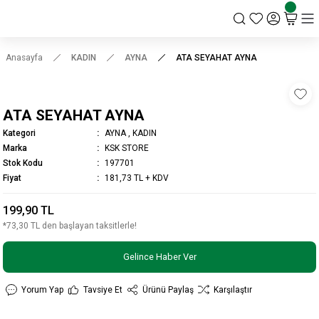
KSK STORE
Anasayfa
KADIN
AYNA
ATA SEYAHAT AYNA
ATA SEYAHAT AYNA
Kategori
AYNA
,
KADIN
Marka
KSK STORE
Stok Kodu
197701
Fiyat
181,73 TL + KDV
199,90 TL
*73,30 TL den başlayan taksitlerle!
Gelince Haber Ver
Yorum Yap
Tavsiye Et
Ürünü Paylaş
Karşılaştır