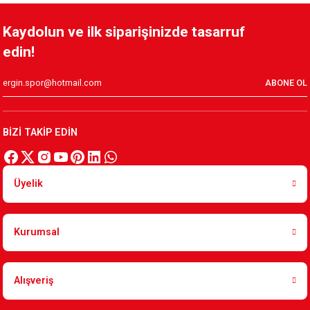
YENİ SEZON 2026/2027 HUMMEL ANTREMAN CEKET
Kaydolun ve ilk siparişinizde tasarruf
edin!
3.500,00 TL
ABONE OL
YENİ SEZON 2026/2027 HUMMEL FUNCTIONAL POLO T-SHIRT 
BİZİ TAKİP EDİN
2.000,00 TL
Üyelik
YENİ SEZON 2026/2027 HUMMEL TRANING T-SHIRT S.
Kurumsal
1.500,00 TL
Alışveriş
KAFSİNKAF 1912 T-SHIRT S.