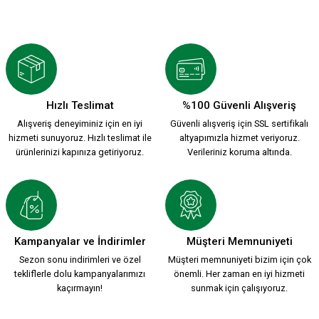
LOGO SEYAHAT AYNA
KARŞIYAKA SEYAHAT AYNA
199,90 TL
199,90 TL
Hızlı Teslimat
%100 Güvenli Alışveriş
Alışveriş deneyiminiz için en iyi
Güvenli alışveriş için SSL sertifikalı
CANDY WHİTE SEYAHAT AYNA
hizmeti sunuyoruz. Hızlı teslimat ile
altyapımızla hizmet veriyoruz.
ürünlerinizi kapınıza getiriyoruz.
Verileriniz koruma altında.
199,90 TL
1912 LOGO SEYAHAT AYNA
KSK ARMA 1912 T-SHIRT
Kampanyalar ve İndirimler
Müşteri Memnuniyeti
Sezon sonu indirimleri ve özel
Müşteri memnuniyeti bizim için çok
tekliflerle dolu kampanyalarımızı
önemli. Her zaman en iyi hizmeti
199,90 TL
800,00 TL
kaçırmayın!
sunmak için çalışıyoruz.