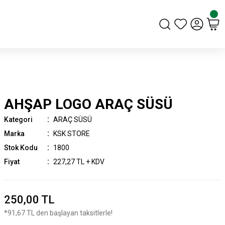
AHŞAP LOGO ARAÇ SÜSÜ
Kategori
ARAÇ SÜSÜ
Marka
KSK STORE
Stok Kodu
1800
Fiyat
227,27 TL + KDV
250,00 TL
*91,67 TL den başlayan taksitlerle!