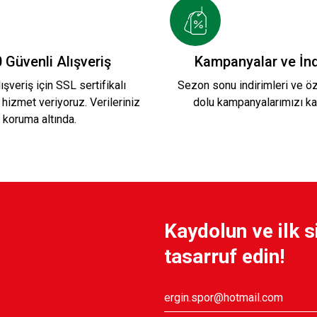
 Güvenli Alışveriş
Kampanyalar ve İnd
ışveriş için SSL sertifikalı
Sezon sonu indirimleri ve öze
 hizmet veriyoruz. Verileriniz
dolu kampanyalarımızı ka
koruma altında.
Kaydolun ve ilk s
tasarruf edin!