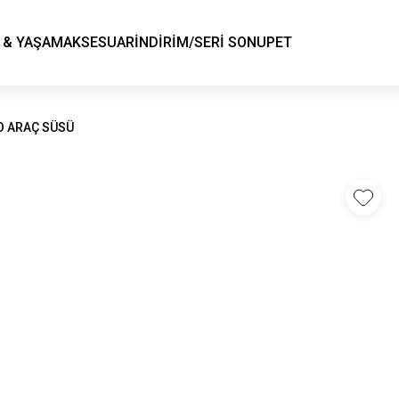
KSK STORE
 & YAŞAM
AKSESUAR
İNDİRİM/SERİ SONU
PET
O ARAÇ SÜSÜ