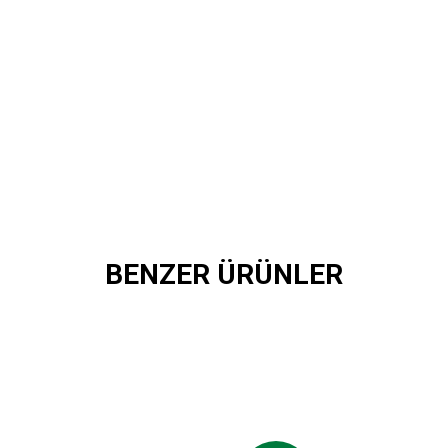
BENZER ÜRÜNLER
LOGO ARAÇ SÜSÜ
250,00 TL