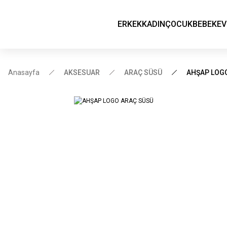
ERKEK
KADIN
ÇOCUK
BEBEK
EV
Anasayfa
AKSESUAR
ARAÇ SÜSÜ
AHŞAP LOG