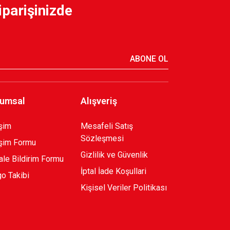
iparişinizde
ABONE OL
umsal
Alışveriş
işim
Mesafeli Satış
Sözleşmesi
işim Formu
Gizlilik ve Güvenlik
le Bildirim Formu
İptal İade Koşullari
o Takibi
Kişisel Veriler Politikası