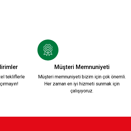
K YI ÖĞRETİYOR YEŞİL BODY
DY
irimler
Müşteri Memnuniyeti
l tekliflerle
Müşteri memnuniyeti bizim için çok önemli.
çırmayın!
Her zaman en iyi hizmeti sunmak için
çalışıyoruz.