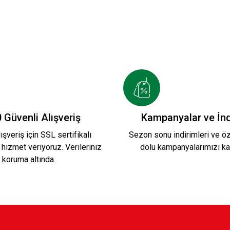
0 KSKLI YEŞİL BODY
ANNEM ABCYİ BABAM KS
349,90 TL
MIZI BODY
BEYAZ YEŞİL KIRMIZI ÇİZGİLİ BO
 Güvenli Alışveriş
Kampanyalar ve İnd
ışveriş için SSL sertifikalı
Sezon sonu indirimleri ve öze
 hizmet veriyoruz. Verileriniz
dolu kampanyalarımızı ka
349,90 TL
koruma altında.