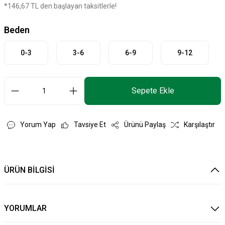
*146,67 TL den başlayan taksitlerle!
Beden
0-3
3-6
6-9
9-12
Sepete Ekle
Yorum Yap
Tavsiye Et
Ürünü Paylaş
Karşılaştır
ÜRÜN BİLGİSİ
YORUMLAR