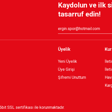
Kaydolun ve ilk s
tasarruf edin!
Üyelik
Kur
Yeni Üyelik
İlet
Üye Girişi
İlet
Şifremi Unuttum
Hava
Karg
56bit SSL sertifikası ile korunmaktadır.