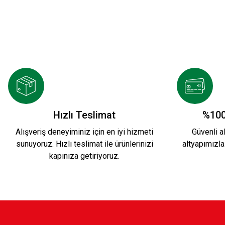
DAMALI BEBE BODY
50 ANNE 50 BABA 10
349,90 TL
349,90 TL
ANNEM ABCYİ BABAM KSK YI ÖĞRETİYOR KIR
Hızlı Teslimat
%100
Alışveriş deneyiminiz için en iyi hizmeti
Güvenli al
sunuyoruz. Hızlı teslimat ile ürünlerinizi
altyapımızla
349,90 TL
kapınıza getiriyoruz.