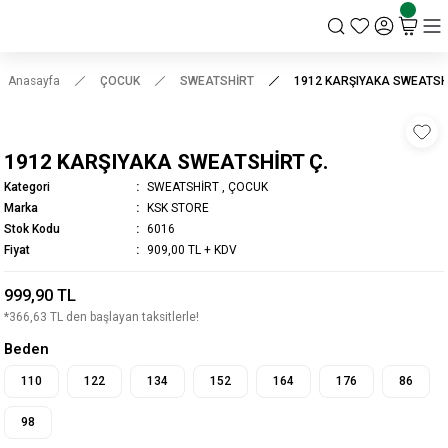
KSK STORE
Anasayfa
ÇOCUK
SWEATSHİRT
1912 KARŞIYAKA SWEATSHİ
1912 KARŞIYAKA SWEATSHİRT Ç.
Kategori
SWEATSHİRT
,
ÇOCUK
Marka
KSK STORE
Stok Kodu
6016
Fiyat
909,00 TL + KDV
999,90 TL
*366,63 TL den başlayan taksitlerle!
Beden
110
122
134
152
164
176
86
98