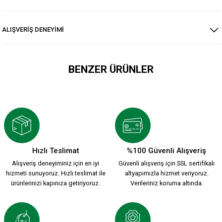
ALIŞVERİŞ DENEYİMİ
BENZER ÜRÜNLER
KARŞIYAKA PAMUKLU FERMUARLI ÇOCUK CEKET Y.
1.199,90 TL
Hızlı Teslimat
%100 Güvenli Alışveriş
Alışveriş deneyiminiz için en iyi
Güvenli alışveriş için SSL sertifikalı
KARŞIYAKA PAMUKLU FERMUARLI ÇOCUK CEKET K.
hizmeti sunuyoruz. Hızlı teslimat ile
altyapımızla hizmet veriyoruz.
ürünlerinizi kapınıza getiriyoruz.
Verileriniz koruma altında.
1.199,90 TL