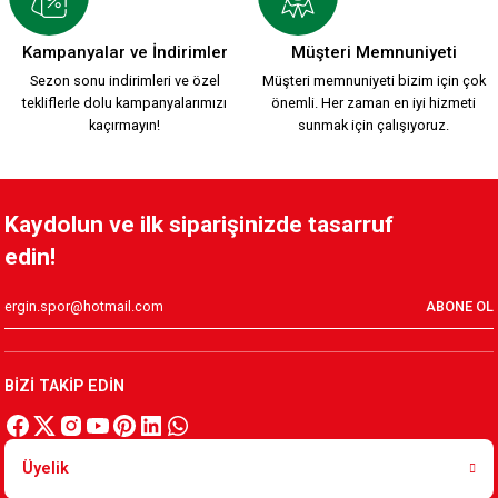
KARŞIYAKA TRİBÜN PAMUKLU SWEATSHIRT ÇOCUK S.
Kampanyalar ve İndirimler
Müşteri Memnuniyeti
Sezon sonu indirimleri ve özel
Müşteri memnuniyeti bizim için çok
tekliflerle dolu kampanyalarımızı
önemli. Her zaman en iyi hizmeti
1.199,90 TL
kaçırmayın!
sunmak için çalışıyoruz.
YEŞİL KIRMIZI DAMALI SWEATSHIRT Ç,
Kaydolun ve ilk siparişinizde tasarruf
edin!
999,90 TL
ABONE OL
ATATÜRK KOCATEPE SWEATSHIRT BEYAZ Ç.
BİZİ TAKİP EDİN
999,90 TL
Üyelik
ATATÜRK KOCATEPE SWEATSHIRT ÇOCUK SİYAH