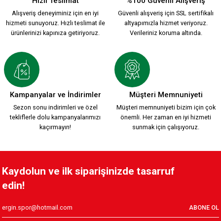
Hızlı Teslimat
%100 Güvenli Alışveriş
Alışveriş deneyiminiz için en iyi
Güvenli alışveriş için SSL sertifikalı
hizmeti sunuyoruz. Hızlı teslimat ile
altyapımızla hizmet veriyoruz.
ürünlerinizi kapınıza getiriyoruz.
Verileriniz koruma altında.
Kampanyalar ve İndirimler
Müşteri Memnuniyeti
Sezon sonu indirimleri ve özel
Müşteri memnuniyeti bizim için çok
tekliflerle dolu kampanyalarımızı
önemli. Her zaman en iyi hizmeti
kaçırmayın!
sunmak için çalışıyoruz.
Kaydolun ve ilk siparişinizde tasarruf
edin!
ABONE OL